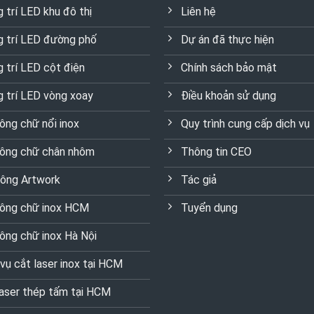
 trí LED khu đô thị
Liên hệ
g trí LED đường phố
Dự án đã thực hiện
g trí LED cột điện
Chính sách bảo mật
g trí LED vòng xoay
Điều khoản sử dụng
công chữ nổi inox
Quy trình cung cấp dịch vụ
công chữ chân nhôm
Thông tin CEO
công Artwork
Tác giả
công chữ inox HCM
Tuyển dụng
công chữ inox Hà Nội
 vụ cắt laser inox tại HCM
laser thép tấm tại HCM