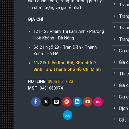
hiệu quảng cáo, trang trí đường phố uy
Trang
tín chất lượng và giá rẻ nhất.
Tran
ĐỊA CHỈ:
Tran
121-123 Phạm Thị Lam Anh - Phường
Hoà Khánh - Đà Nẵng
Tran
Số 21 Ngõ 28 - Trần Điền - Thanh
Gia 
Xuân - Hà Nội
Gia 
11/2 Đ. Liên Khu 5-6, Khu phố 9,
Bình Tân, Thành phố Hồ Chí Minh
Thi 
HOTLINE:
0905 551 633
Gia 
MST:
0401663974
Gia 
Dịch
Cắt 