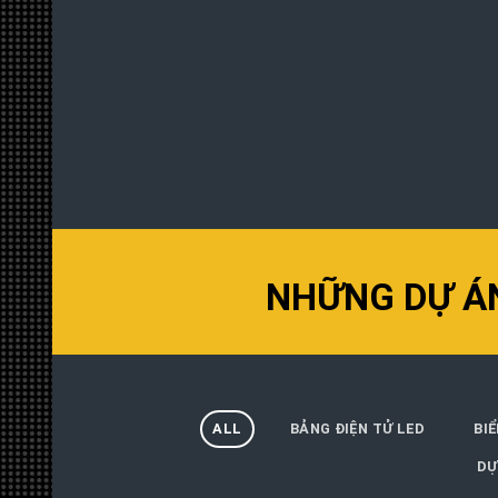
NHỮNG DỰ ÁN
ALL
BẢNG ĐIỆN TỬ LED
BI
DỰ