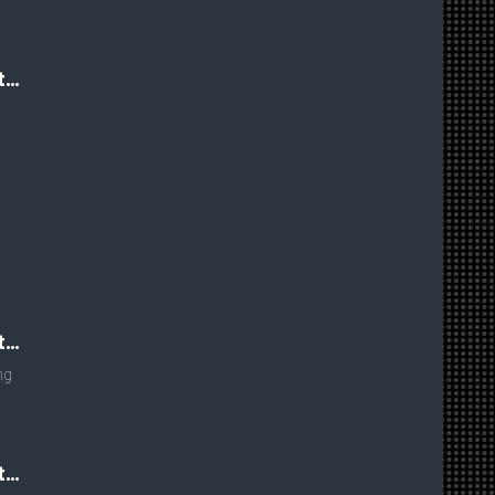
t…
t…
ng
t…