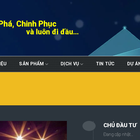
Phá, Chinh Phục
và luôn đi đầu...
IỆU
SẢN PHẨM
DỊCH VỤ
TIN TỨC
DỰ Á
CHỦ ĐẦU TƯ
Đang cập nhật…