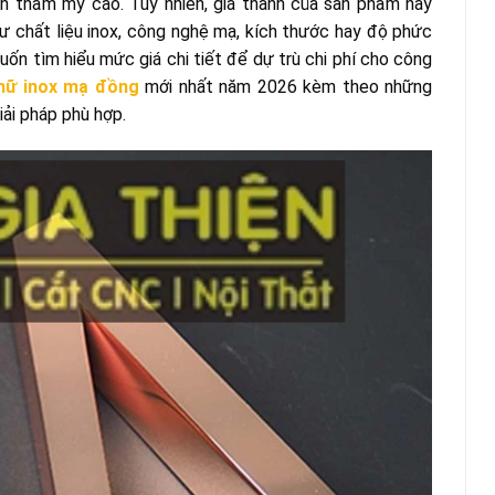
nh thẩm mỹ cao. Tuy nhiên, giá thành của sản phẩm này
ư chất liệu inox, công nghệ mạ, kích thước hay độ phức
ốn tìm hiểu mức giá chi tiết để dự trù chi phí cho công
hữ inox mạ đồng
mới nhất năm 2026 kèm theo những
iải pháp phù hợp.