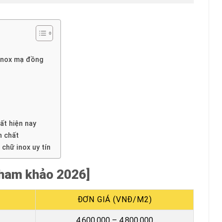
 inox mạ đồng
ất hiện nay
n chất
chữ inox uy tín
tham khảo 2026]
ĐƠN GIÁ (VNĐ/M2)
4.600.000 – 4.800.000