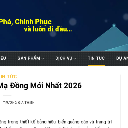
Phá, Chinh Phục
và luôn đi đầu...
IỆU
SẢN PHẨM
DỊCH VỤ
TIN TỨC
DỰ Á
TIN TỨC
 Mạ Đồng Mới Nhất 2026
TRƯƠNG GIA THIỆN
 trong thiết kế bảng hiệu, biển quảng cáo và trang trí