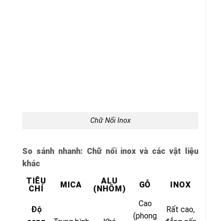
Chữ Nổi Inox
So sánh nhanh: Chữ nổi inox và các vật liệu
khác
TIÊU
ALU
MICA
GỖ
INOX
CHÍ
(NHÔM)
Cao
Độ
Rất cao,
(phong