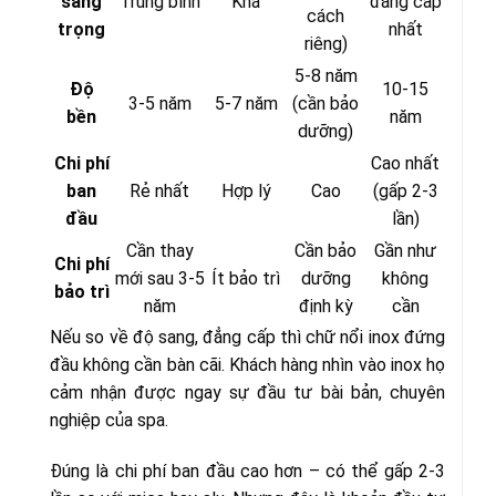
sang
Trung bình
Khá
đẳng cấp
cách
trọng
nhất
riêng)
5-8 năm
Độ
10-15
3-5 năm
5-7 năm
(cần bảo
bền
năm
dưỡng)
Chi phí
Cao nhất
ban
Rẻ nhất
Hợp lý
Cao
(gấp 2-3
đầu
lần)
Cần thay
Cần bảo
Gần như
Chi phí
mới sau 3-5
Ít bảo trì
dưỡng
không
bảo trì
năm
định kỳ
cần
Nếu so về độ sang, đẳng cấp thì chữ nổi inox đứng
đầu không cần bàn cãi. Khách hàng nhìn vào inox họ
cảm nhận được ngay sự đầu tư bài bản, chuyên
nghiệp của spa.
Đúng là chi phí ban đầu cao hơn – có thể gấp 2-3