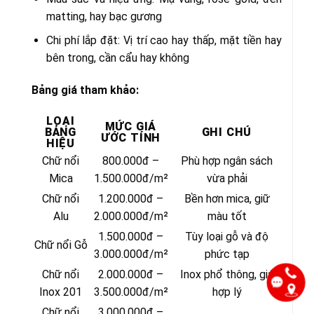
matting, hay bạc gương
Chi phí lắp đặt: Vị trí cao hay thấp, mặt tiền hay
bên trong, cần cẩu hay không
Bảng giá tham khảo:
LOẠI
MỨC GIÁ
BẢNG
GHI CHÚ
ƯỚC TÍNH
HIỆU
Chữ nổi
800.000đ –
Phù hợp ngân sách
Mica
1.500.000đ/m²
vừa phải
Chữ nổi
1.200.000đ –
Bền hơn mica, giữ
Alu
2.000.000đ/m²
màu tốt
1.500.000đ –
Tùy loại gỗ và độ
Chữ nổi Gỗ
3.000.000đ/m²
phức tạp
Chữ nổi
2.000.000đ –
Inox phổ thông, giá
Inox 201
3.500.000đ/m²
hợp lý
Chữ nổi
3.000.000đ –