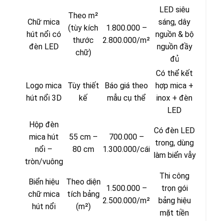
LED siêu
Theo m²
Chữ mica
sáng, dây
(tùy kích
1.800.000 –
hút nổi có
nguồn & bộ
thước
2.800.000/m²
đèn LED
nguồn đầy
chữ)
đủ
Có thể kết
Logo mica
Tùy thiết
Báo giá theo
hợp mica +
hút nổi 3D
kế
mẫu cụ thể
inox + đèn
LED
Hộp đèn
Có đèn LED
mica hút
55 cm –
700.000 –
trong, dùng
nổi –
80 cm
1.300.000/cái
làm biển vẫy
tròn/vuông
Thi công
Biển hiệu
Theo diện
1.500.000 –
trọn gói
chữ mica
tích bảng
2.500.000/m²
bảng hiệu
hút nổi
(m²)
mặt tiền