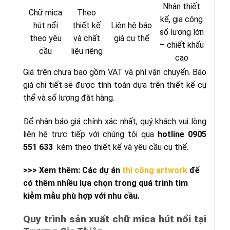
Nhận thiết
Chữ mica
Theo
kế, gia công
hút nổi
thiết kế
Liên hệ báo
số lượng lớn
theo yêu
và chất
giá cụ thể
– chiết khấu
cầu
liệu riêng
cao
Giá trên chưa bao gồm VAT và phí vận chuyển. Báo
giá chi tiết sẽ được tính toán dựa trên thiết kế cụ
thể và số lượng đặt hàng.
Để nhận báo giá chính xác nhất, quý khách vui lòng
liên hệ trực tiếp với chúng tôi qua
hotline 0905
551 633
kèm theo thiết kế và yêu cầu cụ thể.
>>> Xem thêm: Các dự án
thi công artwork
để
có thêm nhiều lựa chọn trong quá trình tìm
kiễm mẫu phù hợp với nhu cầu.
Quy trình sản xuất chữ mica hút nổi tại