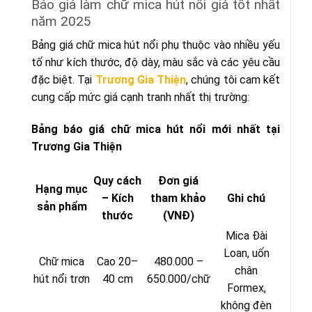
Báo giá làm chữ mica hút nổi giá tốt nhất
năm 2025
Bảng giá chữ mica hút nổi phụ thuộc vào nhiều yếu
tố như kích thước, độ dày, màu sắc và các yêu cầu
đặc biệt. Tại
Trương Gia Thiện
, chúng tôi cam kết
cung cấp mức giá cạnh tranh nhất thị trường:
Bảng báo giá chữ mica hút nổi mới nhất tại
Trương Gia Thiện
Quy cách
Đơn giá
Hạng mục
– Kích
tham khảo
Ghi chú
sản phẩm
thước
(VNĐ)
Mica Đài
Loan, uốn
Chữ mica
Cao 20–
480.000 –
chân
hút nổi trơn
40 cm
650.000/chữ
Formex,
không đèn