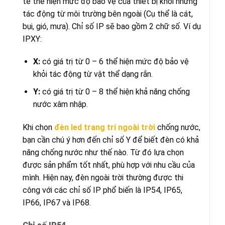
tế thể hiện mức độ bảo vệ của thiết bị khỏi những
tác động từ môi trường bên ngoài (Cụ thể là cát,
bụi, gió, mưa). Chỉ số IP sẽ bao gồm 2 chữ số. Ví dụ
IPXY:
X:
có giá trị từ 0 – 6 thể hiện mức độ bảo vệ
khỏi tác động từ vật thể dạng rắn.
Y:
có giá trị từ 0 – 8 thể hiện khả năng chống
nước xâm nhập.
Khi chọn
đèn led trang trí ngoài trời
chống nước,
bạn cần chú ý hơn đến chỉ số Y để biết đèn có khả
năng chống nước như thế nào. Từ đó lựa chọn
được sản phẩm tốt nhất, phù hợp với nhu cầu của
mình. Hiện nay, đèn ngoài trời thường được thi
công với các chỉ số IP phổ biến là IP54, IP65,
IP66, IP67 và IP68.