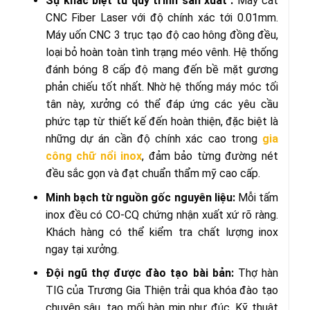
Sự khác biệt từ quy trình sản xuất :
Máy cắt
CNC Fiber Laser với độ chính xác tới 0.01mm.
Máy uốn CNC 3 trục tạo độ cao hông đồng đều,
loại bỏ hoàn toàn tình trạng méo vênh. Hệ thống
đánh bóng 8 cấp độ mang đến bề mặt gương
phản chiếu tốt nhất. Nhờ hệ thống máy móc tối
tân này, xưởng có thể đáp ứng các yêu cầu
phức tạp từ thiết kế đến hoàn thiện, đặc biệt là
những dự án cần độ chính xác cao trong
gia
công chữ nổi inox
, đảm bảo từng đường nét
đều sắc gọn và đạt chuẩn thẩm mỹ cao cấp.
Minh bạch từ nguồn gốc nguyên liệu:
Mỗi tấm
inox đều có CO-CQ chứng nhận xuất xứ rõ ràng.
Khách hàng có thể kiểm tra chất lượng inox
ngay tại xưởng.
Đội ngũ thợ được đào tạo bài bản:
Thợ hàn
TIG của Trương Gia Thiện trải qua khóa đào tạo
chuyên sâu, tạo mối hàn mịn như đúc. Kỹ thuật