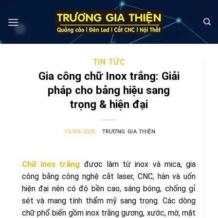
Skip
to
content
TIN TỨC
Gia công chữ Inox trắng: Giải
pháp cho bảng hiệu sang
trọng & hiện đại
15/09/2025
TRƯƠNG GIA THIỆN
Chữ inox trắng
được làm từ inox và mica, gia
công bằng công nghệ cắt laser, CNC, hàn và uốn
hiện đại nên có độ bền cao, sáng bóng, chống gỉ
sét và mang tính thẩm mỹ sang trọng. Các dòng
chữ phổ biến gồm inox trắng gương, xước, mờ, mặt